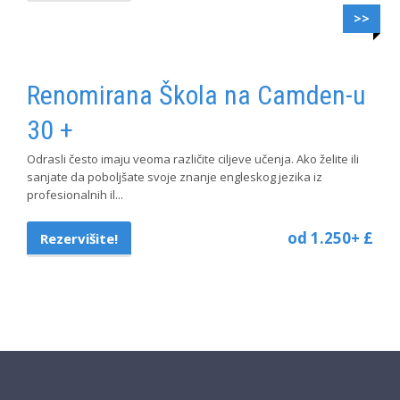
>>
Renomirana Škola na Camden-u
30 +
Odrasli često imaju veoma različite ciljeve učenja. Ako želite ili
sanjate da poboljšate svoje znanje engleskog jezika iz
profesionalnih il...
od 1.250+ £
Rezervišite!