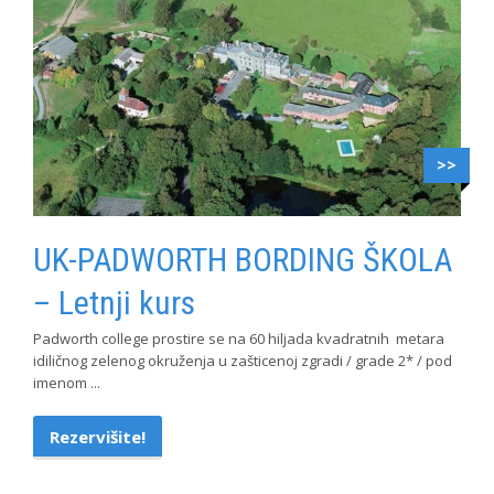
>>
UK-PADWORTH BORDING ŠKOLA
– Letnji kurs
Padworth college prostire se na 60 hiljada kvadratnih metara
idiličnog zelenog okruženja u zašticenoj zgradi / grade 2* / pod
imenom ...
Rezervišite!