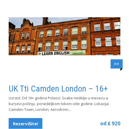
>>
UK Tti Camden London – 16+
Uzrast: Od 16+ godina Polasci: Svake nedelje u mesecu a
kursevi počinju ponedeljkom tokom cele godine. Lokacija:
Camden Town, London; Aerodrom:...
od ₤ 920
Rezervišite!