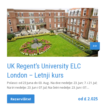
>>
UK Regent’s University ELC
London – Letnji kurs
Polasci: od 23 Juna do 03. Aug . Na dve nedelje: 23. Jun; 7. i 21. Jul;
Na tri nedelje: 23. Jun i 07. Jul; Na četri nedelje: 23. Jun i 07....
od ₤ 2.025
Rezervišite!