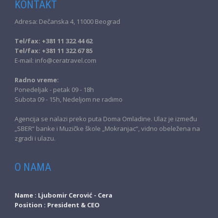
KONTAKT
Adresa: Dečanska 4, 11000 Beograd
Tel/fax: +381 11 322 44 62
Tel/fax: +381 11 322 67 85
E-mail: info@ceratravel.com
Radno vreme:
Ponedeljak - petak 09 - 18h
Subota 09 - 15h, Nedeljom ne radimo
Agencija se nalazi preko puta Doma Omladine. Ulaz je između
„SBER“ banke i Muzičke škole „Mokranjac“, vidno obeležena na
zgradi i ulazu.
O NAMA
Name :
Ljubomir Cerović - Cera
Position :
President & CEO